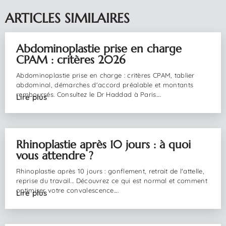
ARTICLES SIMILAIRES
05/08/2026
Abdominoplastie prise en charge
CPAM : critères 2026
Abdominoplastie prise en charge : critères CPAM, tablier
abdominal, démarches d'accord préalable et montants
remboursés. Consultez le Dr Haddad à Paris....
Lire plus
04/08/2026
Rhinoplastie après 10 jours : à quoi
vous attendre ?
Rhinoplastie après 10 jours : gonflement, retrait de l'attelle,
reprise du travail... Découvrez ce qui est normal et comment
optimiser votre convalescence....
Lire plus