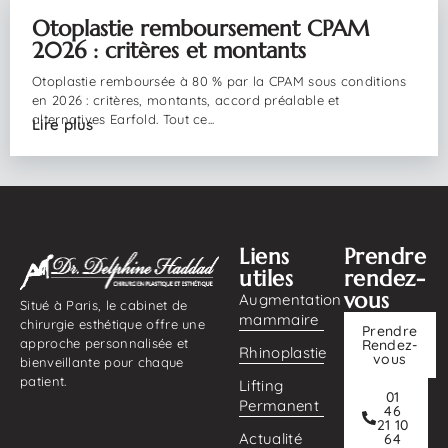
03/08/2026
Otoplastie remboursement CPAM
2026 : critères et montants
Otoplastie remboursée à 80 % par la CPAM sous conditions
en 2026 : critères, montants, accord préalable et
alternatives Earfold. Tout ce...
Lire plus
Liens
Prendre
utiles
rendez-
vous
Augmentation
Situé à Paris, le cabinet de
mammaire
chirurgie esthétique offre une
Prendre
approche personnalisée et
Rendez-
Rhinoplastie
vous
bienveillante pour chaque
patient.
Lifting
01
Permanent
46
21 10
Actualité
64