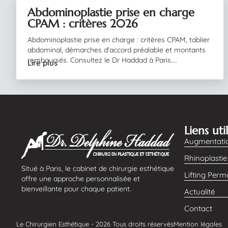
Abdominoplastie prise en charge
05/08/2026
CPAM : critères 2026
Abdominoplastie prise en charge : critères CPAM, tablier
abdominal, démarches d'accord préalable et montants
remboursés. Consultez le Dr Haddad à Paris....
Lire plus
Liens uti
Augmentati
Rhinoplastie
Situé à Paris, le cabinet de chirurgie esthétique
Lifting Per
offre une approche personnalisée et
bienveillante pour chaque patient.
Actualité
Contact
Le Chirurgien Esthétique - 2026 Tous droits réservés
Mention légales