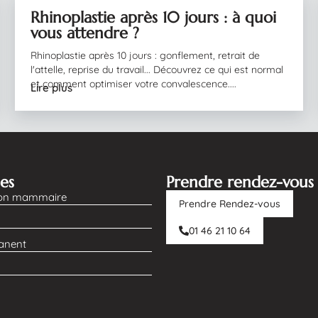
Rhinoplastie après 10 jours : à quoi
04/08/2026
vous attendre ?
Rhinoplastie après 10 jours : gonflement, retrait de
l'attelle, reprise du travail... Découvrez ce qui est normal
et comment optimiser votre convalescence....
Lire plus
les
Prendre rendez-vous
on mammaire
Prendre Rendez-vous
01 46 21 10 64
manent