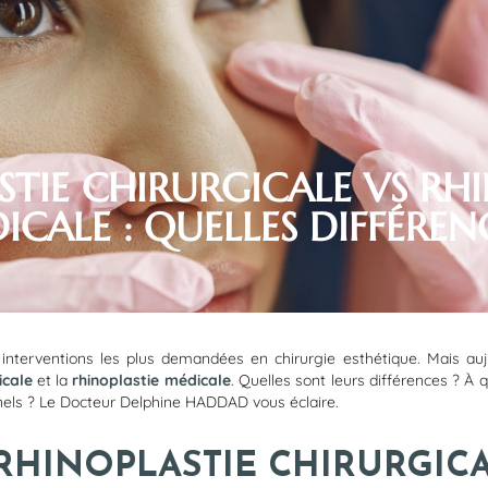
STIE CHIRURGICALE VS RHI
ICALE : QUELLES DIFFÉRENC
es interventions les plus demandées en chirurgie esthétique. Mais au
icale
et la
rhinoplastie médicale
. Quelles sont leurs différences ? À 
nels ? Le Docteur Delphine HADDAD vous éclaire.
RHINOPLASTIE CHIRURGICA