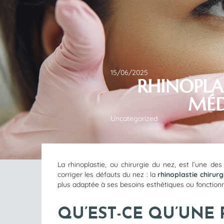
15/06/2025
RHINOPLA
MÉD
Uncategorized
La rhinoplastie, ou chirurgie du nez, est l’une d
corriger les défauts du nez : la
rhinoplastie chirurg
plus adaptée à ses besoins esthétiques ou fonction
QU’EST-CE QU’UNE 