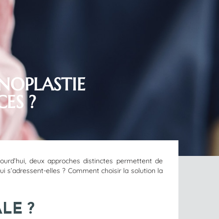
NOPLASTIE
ES ?
jourd’hui, deux approches distinctes permettent de
qui s’adressent-elles ? Comment choisir la solution la
LE ?