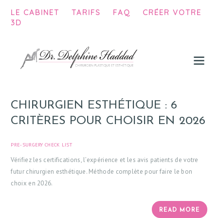
LE CABINET
TARIFS
FAQ
CRÉER VOTRE
3D
VISAGE
SEINS
CORPS
HOMME
CHIRURGIEN ESTHÉTIQUE : 6
CHIRURGIE INTIME
CRITÈRES POUR CHOISIR EN 2026
INJECTIONS
PRE-SURGERY CHECK LIST
JULY 4, 2026
PEAU
Vérifiez les certifications, l’expérience et les avis patients de votre
APPAREILS, TECHNIQUES INNOVANTES
futur chirurgien esthétique. Méthode complète pour faire le bon
choix en 2026.
EPILATION DÉFINITIVE
READ MORE