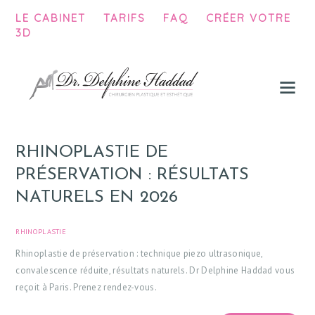
LE CABINET
TARIFS
FAQ
CRÉER VOTRE
3D
VISAGE
SEINS
CORPS
HOMME
RHINOPLASTIE DE
CHIRURGIE INTIME
PRÉSERVATION : RÉSULTATS
INJECTIONS
NATURELS EN 2026
PEAU
RHINOPLASTIE
JULY 18, 2026
APPAREILS, TECHNIQUES INNOVANTES
Rhinoplastie de préservation : technique piezo ultrasonique,
EPILATION DÉFINITIVE
convalescence réduite, résultats naturels. Dr Delphine Haddad vous
reçoit à Paris. Prenez rendez-vous.