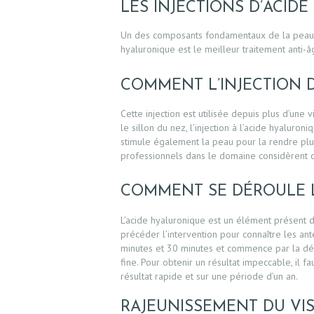
LES INJECTIONS D’ACID
Un des composants fondamentaux de la peau, l’a
hyaluronique est le meilleur traitement anti-
COMMENT L’INJECTION D
Cette injection est utilisée depuis plus d’une
le sillon du nez, l’injection à l’acide hyaluro
stimule également la peau pour la rendre plus 
professionnels dans le domaine considèrent ce
VISAGE
COMMENT SE DÉROULE L
SEINS
L’acide hyaluronique est un élément présent 
précéder l’intervention pour connaître les ant
CORPS
minutes et 30 minutes et commence par la désin
fine. Pour obtenir un résultat impeccable, il f
HOMME
résultat rapide et sur une période d’un an.
RAJEUNISSEMENT DU VIS
CHIRURGIE INTIME