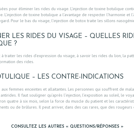
sées pour éliminer les rides du visage. L’injection de toxine botulique conti
e. L’injection de toxine botulique a l’avantage de respecter l’harmonie et l’
gard. Pour le bas du visage, l’injection de botox traite les sillons nasogénie
ER LES RIDES DU VISAGE – QUELLES RI
QUE ?
t à traiter les rides d’expression du visage, à savoir les rides du lion, la pat
ormation des rides.
OTULIQUE – LES CONTRE-INDICATIONS
as aux femmes enceintes et allaitantes. Les personnes qui souffrent de ma
tirides. Il faut souligner qu’après l’injection, l’exposition au soleil, le vo
on quatre à six mois, selon la force du muscle du patient et les caractéristi
ents ou de brûlures. Il peut arriver, dans des cas rares, que des rougeur
CONSULTEZ LES AUTRES « QUESTIONS/RÉPONSES »