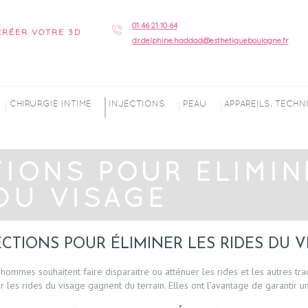
01 46 21 10 64
CRÉER VOTRE 3D
dr.delphine.haddad@esthetiqueboulogne.fr
CHIRURGIE INTIME
INJECTIONS
PEAU
APPAREILS, TECH
TIONS POUR ÉLIMIN
 DU VISAGE
ECTIONS POUR ÉLIMINER LES RIDES DU V
mmes souhaitent faire disparaitre ou atténuer les rides et les autres trac
r les rides du visage gagnent du terrain. Elles ont l’avantage de garantir un 