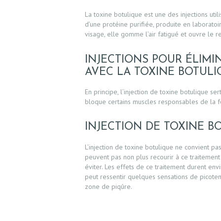
La toxine botulique est une des injections utili
INJECTIONS
d’une protéine purifiée, produite en laboratoir
visage, elle gomme l’air fatigué et ouvre le re
PEAU
INJECTIONS POUR ÉLIMIN
AVEC LA TOXINE BOTULI
APPAREILS, TECHNIQUES INNOVANTES
En principe, l’injection de toxine botulique ser
bloque certains muscles responsables de la f
EPILATION DÉFINITIVE
INJECTION DE TOXINE B
L’injection de toxine botulique ne convient p
peuvent pas non plus recourir à ce traitement an
éviter. Les effets de ce traitement durent envir
peut ressentir quelques sensations de picotem
zone de piqûre.