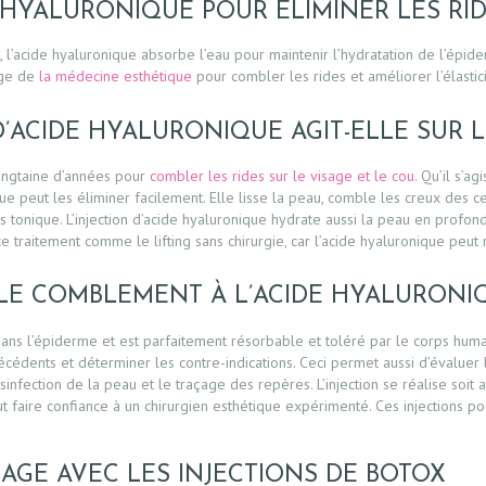
E HYALURONIQUE POUR ÉLIMINER LES RI
cide hyaluronique absorbe l’eau pour maintenir l’hydratation de l’épiderme
âge de
la médecine esthétique
pour combler les rides et améliorer l’élastic
’ACIDE HYALURONIQUE AGIT-ELLE SUR LE
 vingtaine d’années pour
combler les rides sur le visage et le cou
. Qu’il s’a
nique peut les éliminer facilement. Elle lisse la peau, comble les creux des c
tonique. L’injection d’acide hyaluronique hydrate aussi la peau en profondeu
 traitement comme le lifting sans chirurgie, car l’acide hyaluronique peu
E COMBLEMENT À L’ACIDE HYALURONIQ
dans l’épiderme et est parfaitement résorbable et toléré par le corps huma
écédents et déterminer les contre-indications. Ceci permet aussi d’évaluer 
fection de la peau et le traçage des repères. L’injection se réalise soit av
aut faire confiance à un chirurgien esthétique expérimenté. Ces injections p
AGE AVEC LES INJECTIONS DE BOTOX