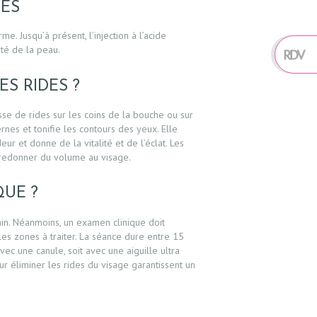
DES
. Jusqu’à présent, l’injection à l’acide
ité de la peau.
S RIDES ?
gisse de rides sur les coins de la bouche ou sur
ernes et tonifie les contours des yeux. Elle
r et donne de la vitalité et de l’éclat. Les
t redonner du volume au visage.
UE ?
in. Néanmoins, un examen clinique doit
les zones à traiter. La séance dure entre 15
ec une canule, soit avec une aiguille ultra
our éliminer les rides du visage garantissent un